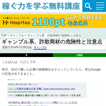
TOP
>
ギャンブル
>
ギャンブル系、詐欺商材の危険性と注意点
ギャンブル系、詐欺商材の危険性と注意点
更新日:2014年2月28日(金)
ギャンブル
X
LINE
こんばんは、たけしです。
昨日、自分で書いた記事の検索順位をチェックしていたら、変なGoogle
の広告が出てきました。