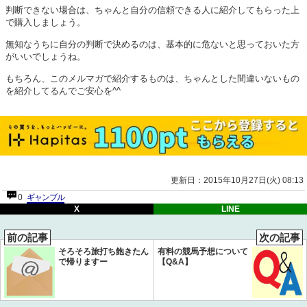
判断できない場合は、ちゃんと自分の信頼できる人に紹介してもらった上
で購入しましょう。
無知なうちに自分の判断で決めるのは、基本的に危ないと思っておいた方
がいいでしょうね。
もちろん、このメルマガで紹介するものは、ちゃんとした間違いないもの
を紹介してるんでご安心を^^
更新日：2015年10月27日(火) 08:13
0
ギャンブル
X
LINE
前の記事
次の記事
そろそろ旅打ち飽きたん
有料の競馬予想について
で帰りますー
【Q&A】