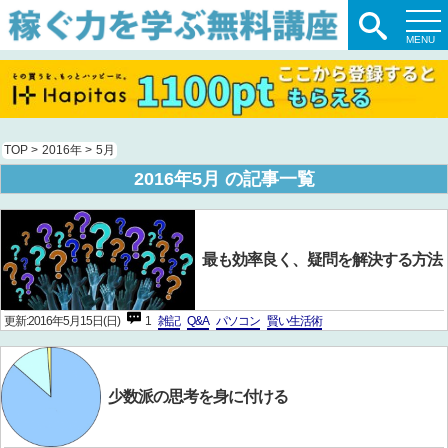
TOP
>
2016年
>
5月
2016年5月 の記事一覧
最も効率良く、疑問を解決する方法
更新:2016年5月15日(日)
1
雑記
Q&A
パソコン
賢い生活術
少数派の思考を身に付ける