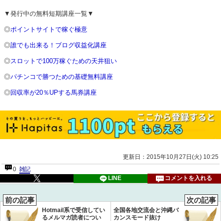
▼発行中の無料短期講座一覧▼
◎
ポイントサイトで稼ぐ極意
◎
誰でも出来る！ブログ収益化講座
◎
スロットで100万稼ぐための天井狙い
◎
パチンコで勝つための基礎無料講座
◎
回収率が20％UPする馬券講座
更新日：2015年10月27日(火) 10:25
0
雑記
LINE
コメントを入れる
前の記事
次の記事
Hotmail系で受信してい
全国各地交流会と沖縄バ
るメルマガ読者につい
カンスモード抜け