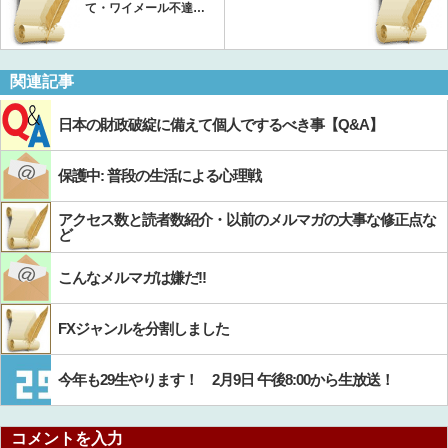
て・ワイメール不達…
関連記事
日本の財政破綻に備えて個人でするべき事【Q&A】
保護中: 普段の生活による心理戦
アクセス数と読者数紹介・以前のメルマガの大事な修正点な
ど
こんなメルマガは嫌だ!!
FXジャンルを分割しました
今年も29生やります！ 2月9日 午後8:00から生放送！
コメントを入力