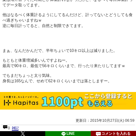
てデータ取ってます。
他はなるべく体重計るようにしてるんだけど、計ってないとどうしても食
べ過ぎちゃいますねｗ
逆に毎日計ってると、自然と制限できてます。
まぁ、なんだかんだで、半年ちょいで10キロ以上は減りました。
もともと体重増減多いんですよねー。
最高で90キロ、最低で56キロくらいまで、行ったり来たりしてますｗ
でもまだちょっと太り気味。
身長は165なんで、せめて62キロくらいまでは落としますー。
更新日：2015年10月27日(火) 06:59
0
雑記
LINE
コメントを入れる