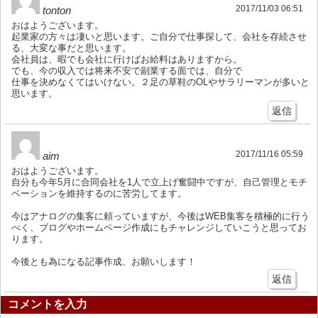
2017/11/03 06:51
tonton
おはようございます。
起業家の方々は凄いと思います。ご自分で仕事探して、会社を存続させ
る、大変な事だと思います。
会社員は、暇でも会社に行けばお給料はありますから。
でも、今の収入では将来不安で副業する面では、自分で
仕事を決めなくてはいけない。２足の草鞋のOLやサラリーマンが多いと
思います。
返信
2017/11/16 05:59
aim
おはようございます。
自分も今年5月に合同会社を1人で立上げ奮闘中ですが、自己管理とモチ
ベーションを維持するのに苦労してます。
今はアナログの集客に頼っていますが、今後はWEB集客を積極的に行う
べく、ブログやホームページ作成にもチャレンジしていこうと思ってお
ります。
今後とも為になる記事作成、お願いします！
返信
コメントを入力